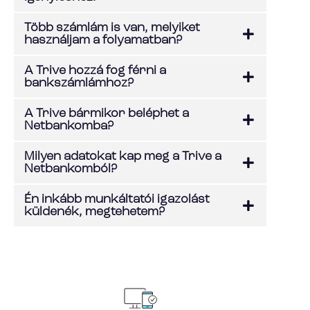
Több számlám is van, melyiket
használjam a folyamatban?
A Trive hozzá fog férni a
bankszámlámhoz?
A Trive bármikor beléphet a
Netbankomba?
Milyen adatokat kap meg a Trive a
Netbankomból?
Én inkább munkáltatói igazolást
küldenék, megtehetem?