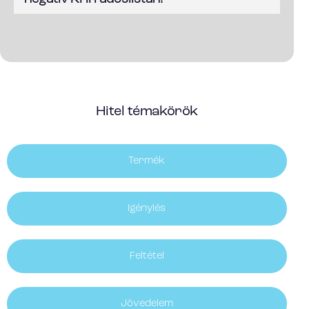
Hitel témakörök
Termék
Igénylés
Feltétel
Jövedelem