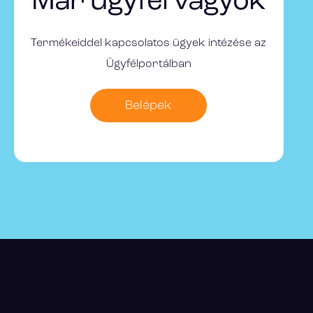
Már ügyfél vagyok
Termékeiddel kapcsolatos ügyek intézése az
Ügyfélportálban
Belépek