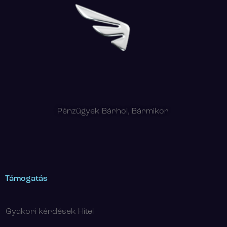
Pénzügyek Bárhol, Bármikor
Támogatás
Gyakori kérdések Hitel