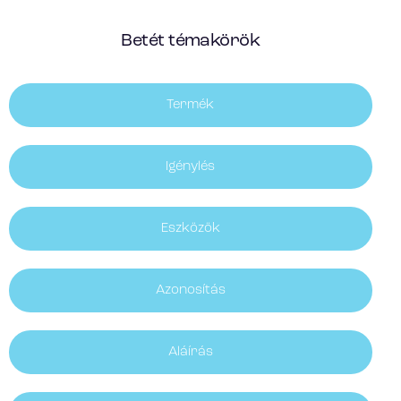
Betét témakörök
Termék
Igénylés
Eszközök
Azonosítás
Aláírás