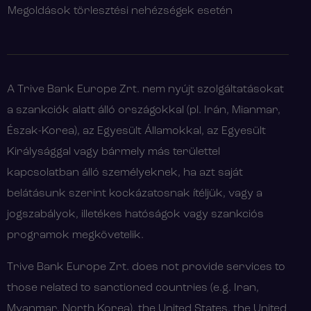
Megoldások törlesztési nehézségek esetén
A Trive Bank Europe Zrt. nem nyújt szolgáltatásokat
a szankciók alatt álló országokkal (pl. Irán, Mianmar,
Észak-Korea), az Egyesült Államokkal, az Egyesült
Királysággal vagy bármely más területtel
kapcsolatban álló személyeknek, ha azt saját
belátásunk szerint kockázatosnak ítéljük, vagy a
jogszabályok, illetékes hatóságok vagy szankciós
programok megkövetelik.
Trive Bank Europe Zrt. does not provide services to
those related to sanctioned countries (e.g. Iran,
Myanmar, North Korea), the United States, the United