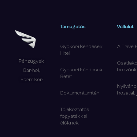
Támogatás
Vállalat
Gyakori kérdések
A Trive 
Hitel
Pénzügyek
Csatlak
Gyakori kérdések
hozzán
Bárhol,
Betét
Bármikor
Nyilván
Dokumentumtár
hozatal,
Tájékoztatás
fogyatékkal
élőknek